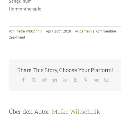
Sanguinum
Hormontherapie
…
Von
Meike Wiltschnik
|
April 28th, 2018
|
Allgemein
|
Kommentare
für
deaktiviert
Therapien
Share This Story, Choose Your Platform!
Facebook
X
Reddit
LinkedIn
WhatsApp
Tumblr
Pinterest
Vk
E-
Mail
Über den Autor:
Meike Wiltschnik