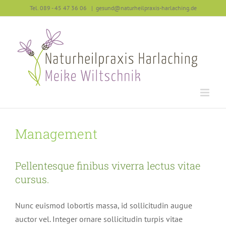
Zum
Tel. 089 - 45 47 36 06
|
gesund@naturheilpraxis-harlaching.de
Inhalt
springen
Management
Pellentesque finibus viverra lectus vitae
cursus.
Nunc euismod lobortis massa, id sollicitudin augue
auctor vel. Integer ornare sollicitudin turpis vitae